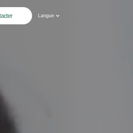
acter
Langue